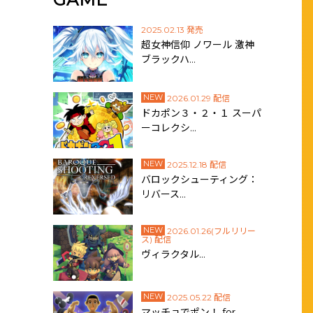
2025.02.13 発売
超女神信仰 ノワール 激神
ブラックハ…
NEW
2026.01.29 配信
ドカポン３・２・１ スーパ
ーコレクシ…
NEW
2025.12.18 配信
バロックシューティング：
リバース…
NEW
2026.01.26(フルリリー
ス) 配信
ヴィラクタル…
NEW
2025.05.22 配信
マッチョでポン！ for