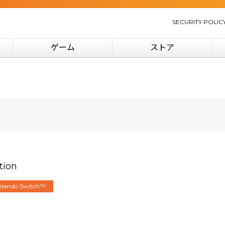
SECURITY POLIC
ゲーム
ストア
ion
ntendo Switch™