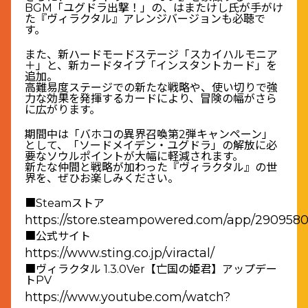
BGM「ユグドラ出撃！」の、はまたけし氏が手がけ
た『ヴィラクタル』アレンジバージョンも必聴で
す。
また、新ハードモードステージ「スカイハルモニア
＋」と、新カードタイプ「インスタントカード」を
追加。
高難易度ステージでの新たな戦略や、使い切りで強
力な効果を発揮するカードにより、冒険の幅がさら
に広がります。
期間中は「バホコの異界召喚第2弾キャンペーン」
として、「ソードメイデン・ユグドラ」の解放に必
要なソウルポイントが大幅に軽減されます。
新たな仲間と戦略が加わった『ヴィラクタル』の世
界を、ぜひお楽しみください。
■Steamストア
https://store.steampowered.com/app/2909580
■公式サイト
https://www.sting.co.jp/viractal/
■ヴィラクタル 1.3.0Ver【亡国の姫君】アップデー
トPV
https://www.youtube.com/watch?