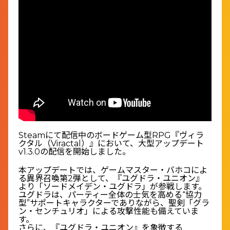
Steamにて配信中のボードゲーム型RPG『ヴィラ
クタル（Viractal）』において、大型アップデート
v1.3.0の配信を開始しました。
本アップデートでは、ゲームマスター・バホコによ
る異界召喚第2弾として、『ユグドラ・ユニオン』
より「ソードメイデン・ユグドラ」が参戦します。
ユグドラは、パーティー全体の士気を高める“協力
型”サポートキャラクターでありながら、聖剣「グラ
ン・センチュリオ」による攻撃性能も備えていま
す。
さらに、『ユグドラ・ユニオン』を象徴する