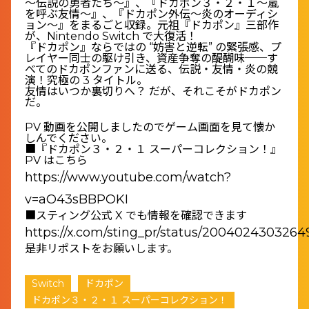
～伝説の勇者たち～』、『ドカポン３・２・１～嵐
を呼ぶ友情～』、『ドカポン外伝～炎のオーディシ
ョン～』をまるごと収録。元祖『ドカポン』三部作
が、Nintendo Switch で大復活！
『ドカポン』ならではの “妨害と逆転” の緊張感、プ
レイヤー同士の駆け引き、資産争奪の醍醐味──す
べてのドカポンファンに送る、伝説・友情・炎の競
演！究極の 3 タイトル。
友情はいつか裏切りへ？ だが、それこそがドカポン
だ。
PV 動画を公開しましたのでゲーム画面を見て懐か
しんでください。
■『ドカポン３・２・１ スーパーコレクション！』
PV はこちら
https://www.youtube.com/watch?
v=aO43sBBPOKI
■スティング公式 X でも情報を確認できます
https://x.com/sting_pr/status/200402430326
是非リポストをお願いします。
Switch
ドカポン
ドカポン３・２・１ スーパーコレクション！