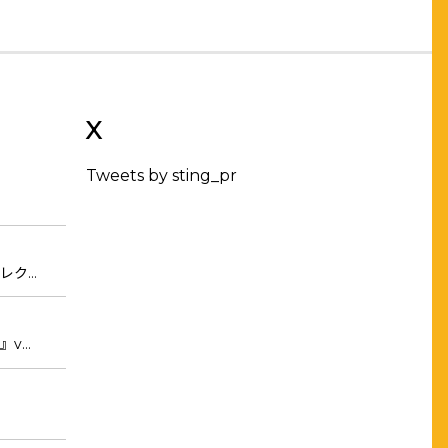
X
Tweets by sting_pr
レク…
』v…