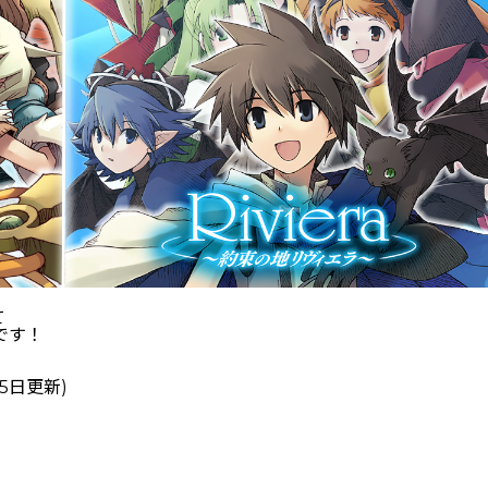
て
です！
5日更新)