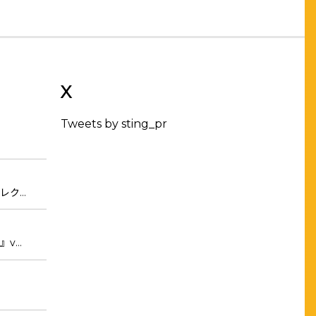
X
Tweets by sting_pr
レク…
』v…