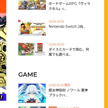
ボードゲームRPG『ヴィラ
クタル』v…
2026.06.15
Nintendo Switch 2向…
2026.05.29
ダイスとカードで挑む、何
度でも遊べる…
GAME
2025.02.13 発売
超女神信仰 ノワール 激神
ブラックハ…