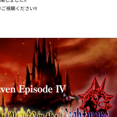
しました‼︎
非ご視聴ください‼︎