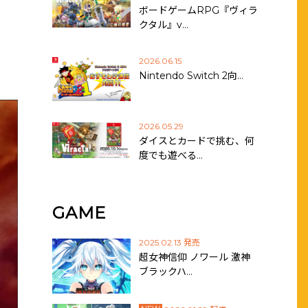
ボードゲームRPG『ヴィラ
クタル』v…
2026.06.15
Nintendo Switch 2向…
2026.05.29
ダイスとカードで挑む、何
度でも遊べる…
GAME
2025.02.13 発売
超女神信仰 ノワール 激神
ブラックハ…