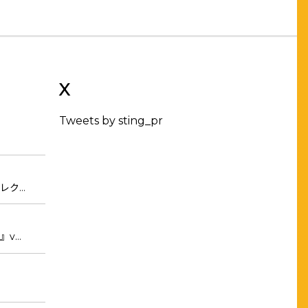
X
Tweets by sting_pr
レク…
』v…