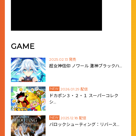
GAME
2025.02.13 発売
超女神信仰 ノワール 激神ブラックハ…
NEW
2026.01.29 配信
ドカポン３・２・１ スーパーコレク
シ…
NEW
2025.12.18 配信
バロックシューティング：リバース…