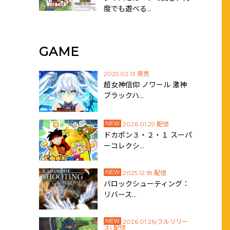
度でも遊べる…
GAME
2025.02.13 発売
超女神信仰 ノワール 激神
ブラックハ…
NEW
2026.01.29 配信
ドカポン３・２・１ スーパ
ーコレクシ…
NEW
2025.12.18 配信
バロックシューティング：
リバース…
NEW
2026.01.26(フルリリー
ス) 配信