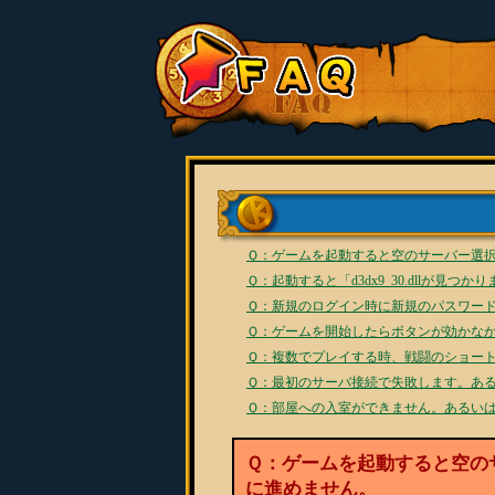
Ｑ：ゲームを起動すると空のサーバー選
Ｑ：起動すると「d3dx9_30.dllが見
Ｑ：新規のログイン時に新規のパスワー
Ｑ：ゲームを開始したらボタンが効かな
Ｑ：複数でプレイする時、戦闘のショー
Ｑ：最初のサーバ接続で失敗します。あ
Ｑ：部屋への入室ができません。あるい
Ｑ：ゲームを起動すると空の
に進めません。