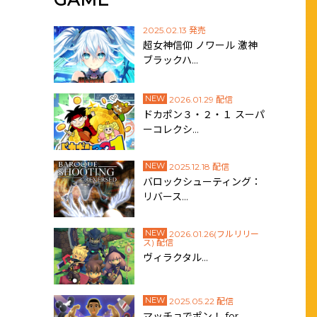
2025.02.13 発売
超女神信仰 ノワール 激神
ブラックハ…
NEW
2026.01.29 配信
ドカポン３・２・１ スーパ
ーコレクシ…
NEW
2025.12.18 配信
バロックシューティング：
リバース…
NEW
2026.01.26(フルリリー
ス) 配信
ヴィラクタル…
NEW
2025.05.22 配信
マッチョでポン！ for