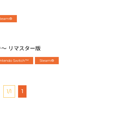
Steam®
エラ～ リマスター版
intendo Switch™
Steam®
1/1
1